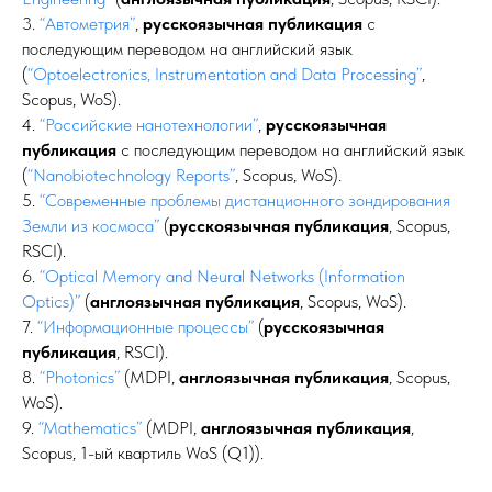
3.
“Автометрия”
,
русскоязычная публикация
с
последующим переводом на английский язык
(
“Optoelectronics, Instrumentation and Data Processing”
,
Scopus, WoS).
4.
“Российские нанотехнологии”
,
русскоязычная
публикация
с последующим переводом на английский язык
(
“Nanobiotechnology Reports”
, Scopus, WoS).
5.
“Современные проблемы дистанционного зондирования
Земли из космоса”
(
русскоязычная публикация
, Scopus,
RSCI).
6.
“Optical Memory and Neural Networks (Information
Optics)”
(
англоязычная публикация
, Scopus, WoS).
7.
“Информационные процессы”
(
русскоязычная
публикация
, RSCI).
8.
“Photonics”
(MDPI,
англоязычная публикация
, Scopus,
WoS).
9.
“Mathematics”
(MDPI,
англоязычная публикация
,
Scopus, 1-ый квартиль WoS (Q1)).