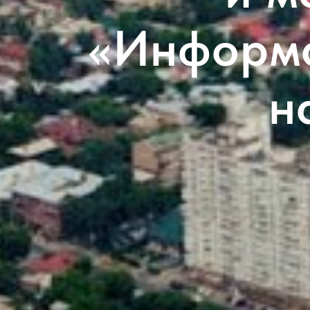
«Информа
н