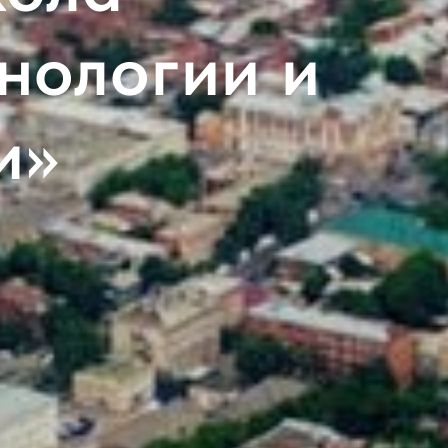
нологии и
и»