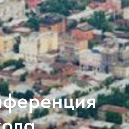
нференция
кола