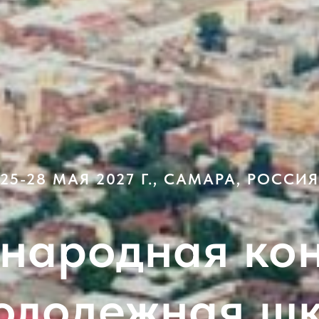
25-28 МАЯ 2027 Г., САМАРА, РОССИЯ
ународная ко
олодежная ш