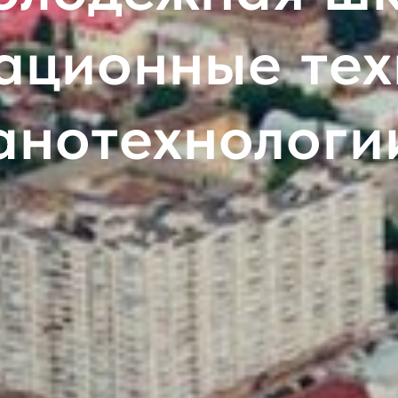
ционные тех
анотехнологи