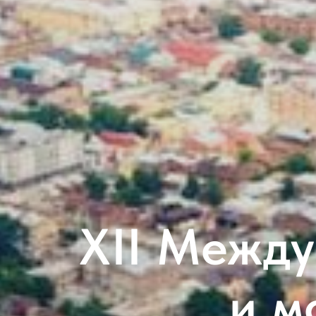
XII Межд
и м